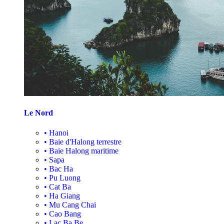
Le Nord
•
Hanoi
•
Baie d'Halong terrestre
•
Baie Halong maritime
•
Sapa
•
Bac Ha
•
Pu Luong
•
Cat Ba
•
Ha Giang
•
Mu Cang Chai
•
Cao Bang
•
Lac Ba Be