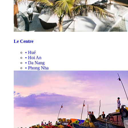
Le Centre
•
Hué
•
Hoi An
•
Da Nang
•
Phong Nha