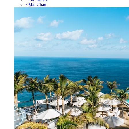
•
Mai Chau