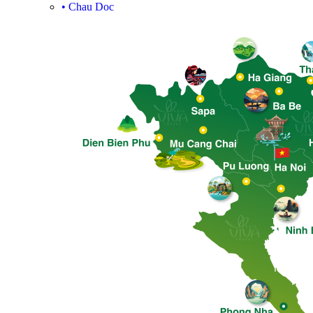
•
Chau Doc