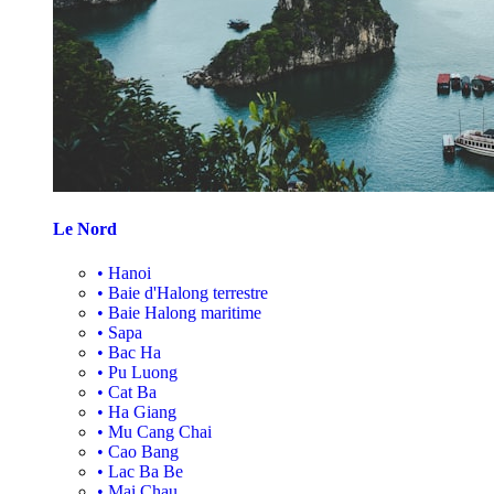
Le Nord
•
Hanoi
•
Baie d'Halong terrestre
•
Baie Halong maritime
•
Sapa
•
Bac Ha
•
Pu Luong
•
Cat Ba
•
Ha Giang
•
Mu Cang Chai
•
Cao Bang
•
Lac Ba Be
•
Mai Chau