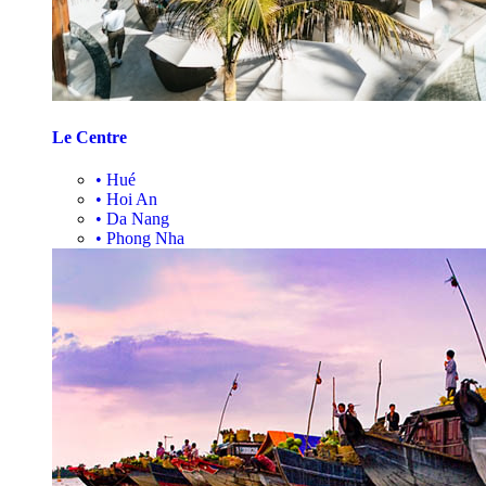
Le Centre
•
Hué
•
Hoi An
•
Da Nang
•
Phong Nha