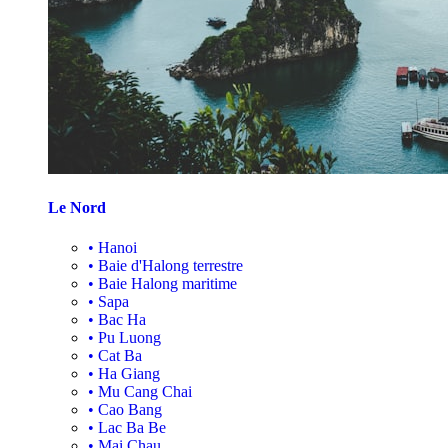
Le Nord
•
Hanoi
•
Baie d'Halong terrestre
•
Baie Halong maritime
•
Sapa
•
Bac Ha
•
Pu Luong
•
Cat Ba
•
Ha Giang
•
Mu Cang Chai
•
Cao Bang
•
Lac Ba Be
•
Mai Chau