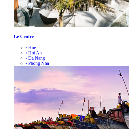
Le Centre
•
Hué
•
Hoi An
•
Da Nang
•
Phong Nha