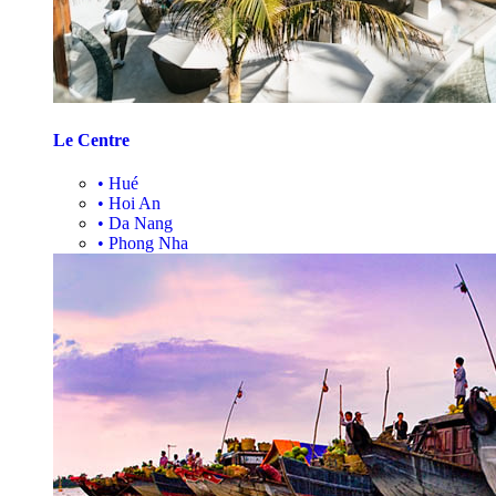
Le Centre
•
Hué
•
Hoi An
•
Da Nang
•
Phong Nha