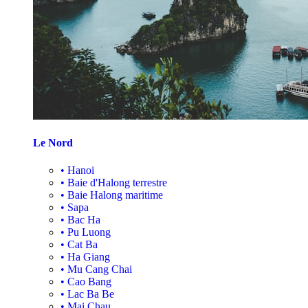
Le Nord
•
Hanoi
•
Baie d'Halong terrestre
•
Baie Halong maritime
•
Sapa
•
Bac Ha
•
Pu Luong
•
Cat Ba
•
Ha Giang
•
Mu Cang Chai
•
Cao Bang
•
Lac Ba Be
•
Mai Chau