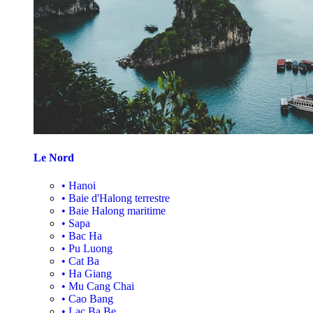
Le Nord
•
Hanoi
•
Baie d'Halong terrestre
•
Baie Halong maritime
•
Sapa
•
Bac Ha
•
Pu Luong
•
Cat Ba
•
Ha Giang
•
Mu Cang Chai
•
Cao Bang
•
Lac Ba Be