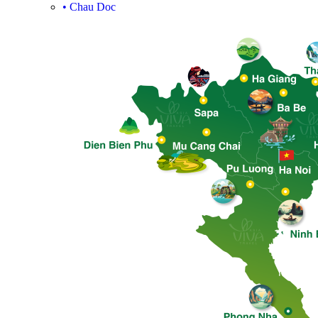
•
Chau Doc