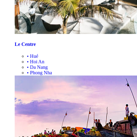
Le Centre
•
Hué
•
Hoi An
•
Da Nang
•
Phong Nha