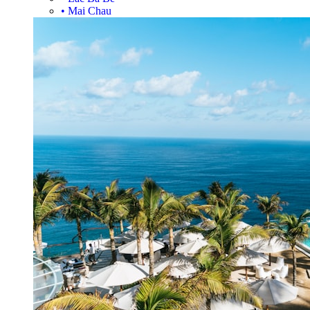
•
Mai Chau