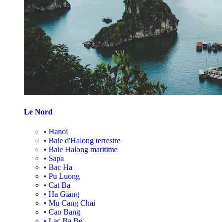
Le Nord
•
Hanoi
•
Baie d'Halong terrestre
•
Baie Halong maritime
•
Sapa
•
Bac Ha
•
Pu Luong
•
Cat Ba
•
Ha Giang
•
Mu Cang Chai
•
Cao Bang
•
Lac Ba Be