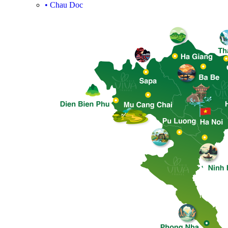
•
Chau Doc