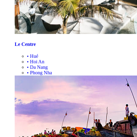
Le Centre
•
Hué
•
Hoi An
•
Da Nang
•
Phong Nha