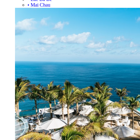
•
Mai Chau