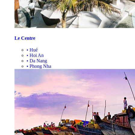
Le Centre
•
Hué
•
Hoi An
•
Da Nang
•
Phong Nha