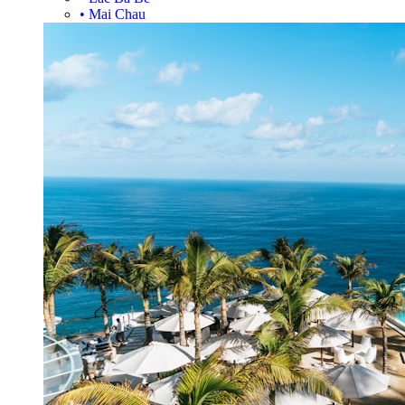
•
Mai Chau