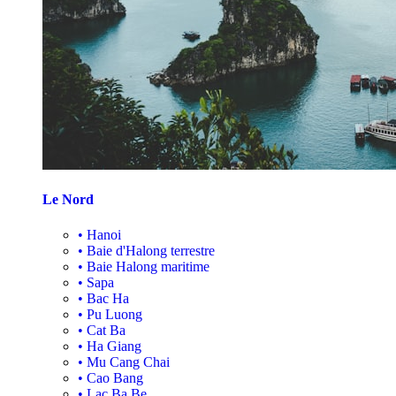
Le Nord
•
Hanoi
•
Baie d'Halong terrestre
•
Baie Halong maritime
•
Sapa
•
Bac Ha
•
Pu Luong
•
Cat Ba
•
Ha Giang
•
Mu Cang Chai
•
Cao Bang
•
Lac Ba Be