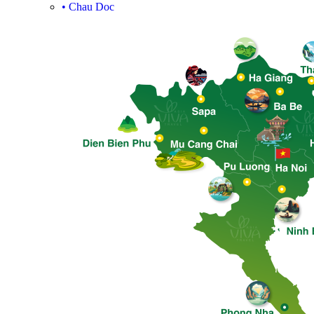
•
Chau Doc