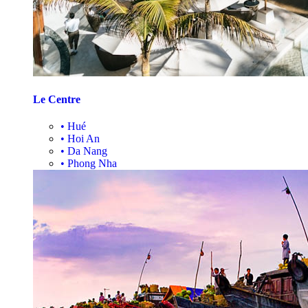
Le Centre
•
Hué
•
Hoi An
•
Da Nang
•
Phong Nha