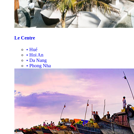
Le Centre
•
Hué
•
Hoi An
•
Da Nang
•
Phong Nha