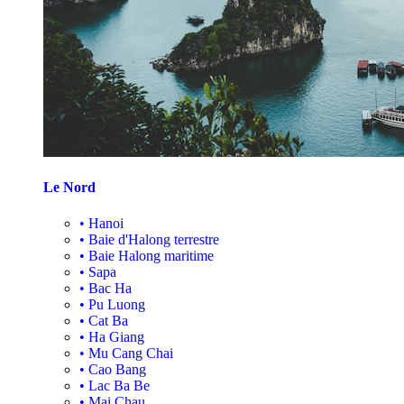
Le Nord
•
Hanoi
•
Baie d'Halong terrestre
•
Baie Halong maritime
•
Sapa
•
Bac Ha
•
Pu Luong
•
Cat Ba
•
Ha Giang
•
Mu Cang Chai
•
Cao Bang
•
Lac Ba Be
•
Mai Chau