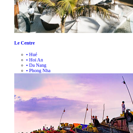
Le Centre
•
Hué
•
Hoi An
•
Da Nang
•
Phong Nha