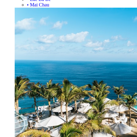
•
Mai Chau