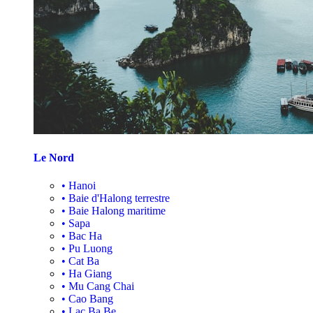
Le Nord
•
Hanoi
•
Baie d'Halong terrestre
•
Baie Halong maritime
•
Sapa
•
Bac Ha
•
Pu Luong
•
Cat Ba
•
Ha Giang
•
Mu Cang Chai
•
Cao Bang
•
Lac Ba Be