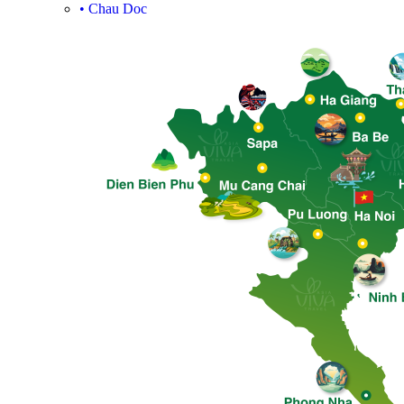
•
Chau Doc