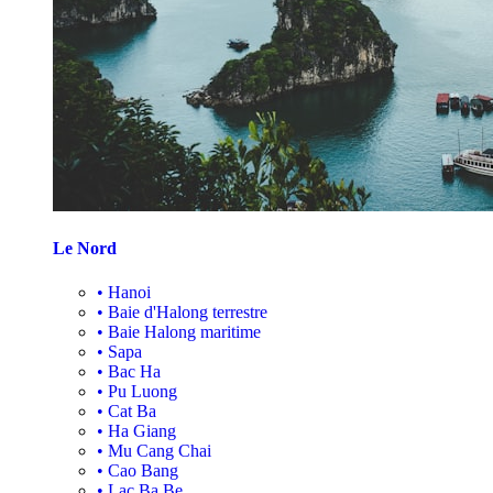
Le Nord
•
Hanoi
•
Baie d'Halong terrestre
•
Baie Halong maritime
•
Sapa
•
Bac Ha
•
Pu Luong
•
Cat Ba
•
Ha Giang
•
Mu Cang Chai
•
Cao Bang
•
Lac Ba Be