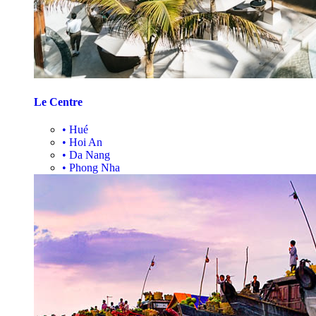
Le Centre
•
Hué
•
Hoi An
•
Da Nang
•
Phong Nha