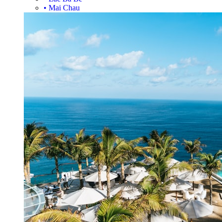
•
Mai Chau