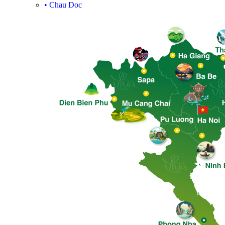
•
Chau Doc