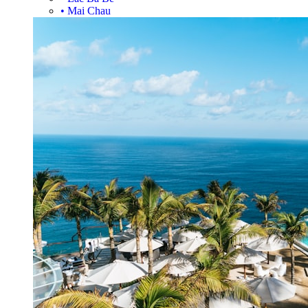
•
Mai Chau