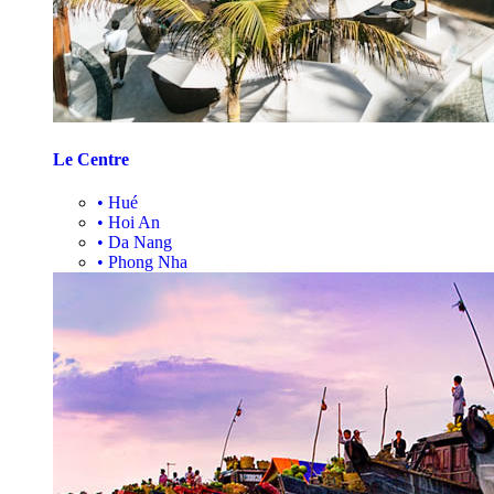
Le Centre
•
Hué
•
Hoi An
•
Da Nang
•
Phong Nha