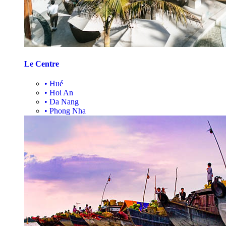
Le Centre
•
Hué
•
Hoi An
•
Da Nang
•
Phong Nha