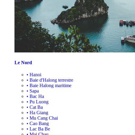
Le Nord
•
Hanoi
•
Baie d'Halong terrestre
•
Baie Halong maritime
•
Sapa
•
Bac Ha
•
Pu Luong
•
Cat Ba
•
Ha Giang
•
Mu Cang Chai
•
Cao Bang
•
Lac Ba Be
•
Mai Chau