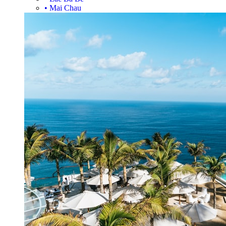
•
Mai Chau