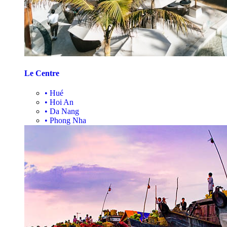
Le Centre
•
Hué
•
Hoi An
•
Da Nang
•
Phong Nha