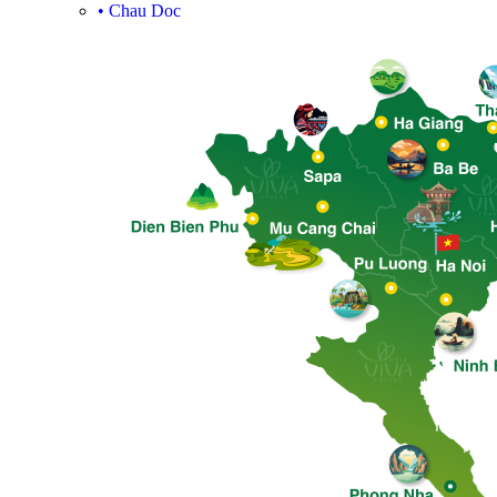
•
Chau Doc