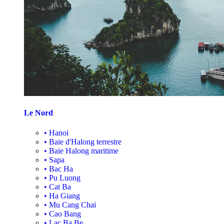
Le Nord
•
Hanoi
•
Baie d'Halong terrestre
•
Baie Halong maritime
•
Sapa
•
Bac Ha
•
Pu Luong
•
Cat Ba
•
Ha Giang
•
Mu Cang Chai
•
Cao Bang
•
Lac Ba Be