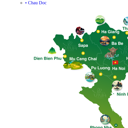
•
Chau Doc