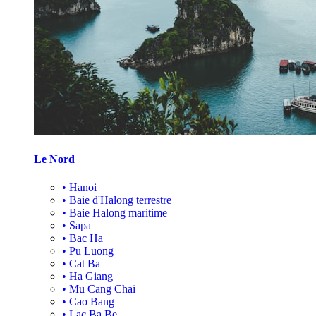
Le Nord
•
Hanoi
•
Baie d'Halong terrestre
•
Baie Halong maritime
•
Sapa
•
Bac Ha
•
Pu Luong
•
Cat Ba
•
Ha Giang
•
Mu Cang Chai
•
Cao Bang
•
Lac Ba Be