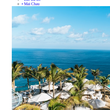
•
Mai Chau