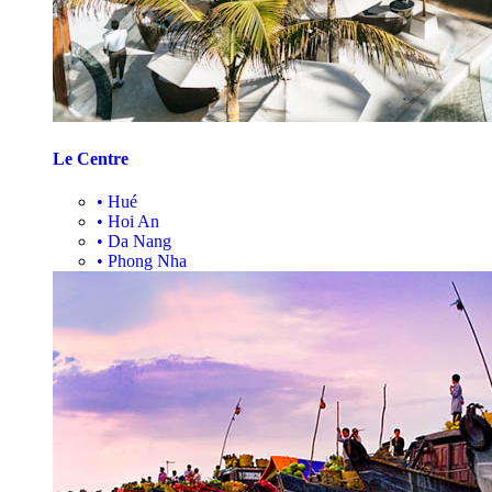
Le Centre
•
Hué
•
Hoi An
•
Da Nang
•
Phong Nha