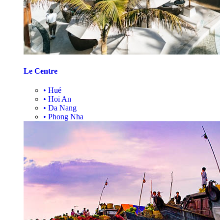
Le Centre
•
Hué
•
Hoi An
•
Da Nang
•
Phong Nha