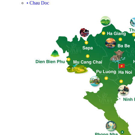
•
Chau Doc