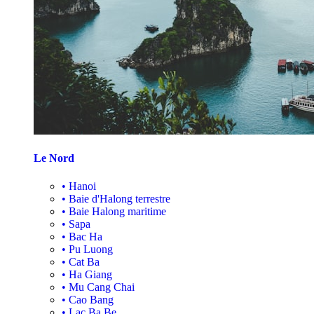
Le Nord
•
Hanoi
•
Baie d'Halong terrestre
•
Baie Halong maritime
•
Sapa
•
Bac Ha
•
Pu Luong
•
Cat Ba
•
Ha Giang
•
Mu Cang Chai
•
Cao Bang
•
Lac Ba Be