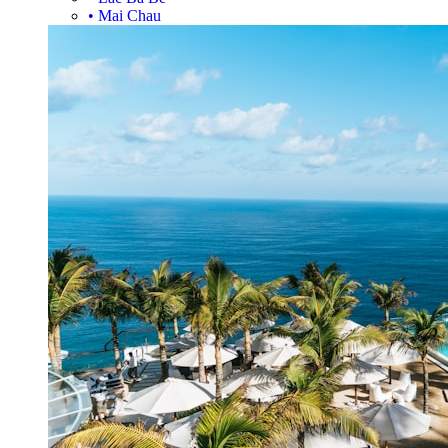
•
Mai Chau