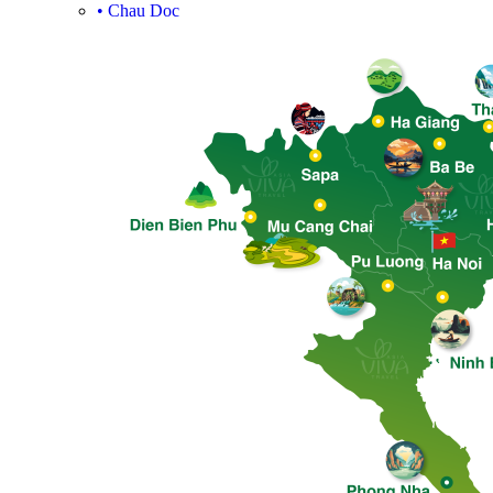
•
Chau Doc