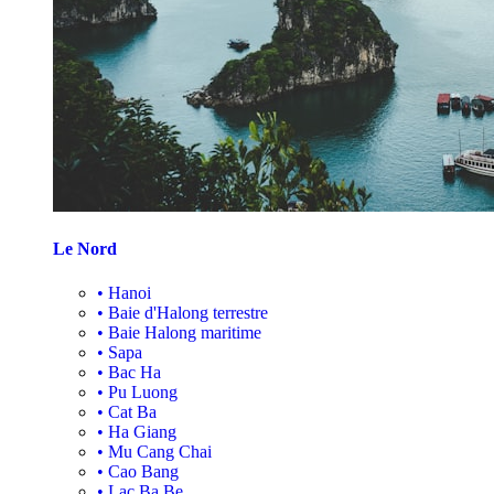
Le Nord
•
Hanoi
•
Baie d'Halong terrestre
•
Baie Halong maritime
•
Sapa
•
Bac Ha
•
Pu Luong
•
Cat Ba
•
Ha Giang
•
Mu Cang Chai
•
Cao Bang
•
Lac Ba Be