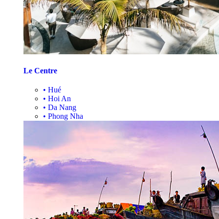
Le Centre
•
Hué
•
Hoi An
•
Da Nang
•
Phong Nha