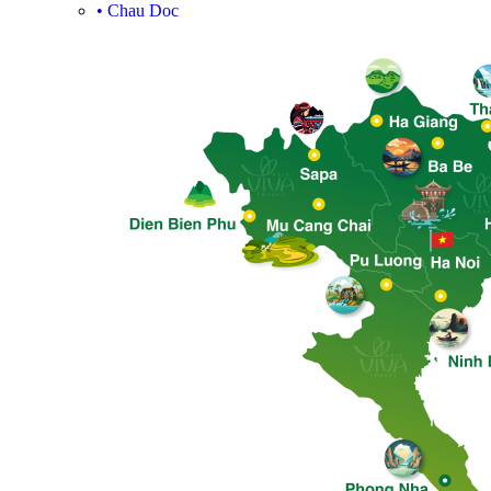
•
Chau Doc