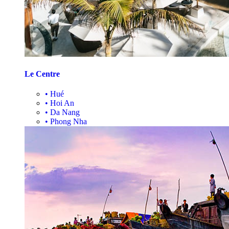
Le Centre
•
Hué
•
Hoi An
•
Da Nang
•
Phong Nha