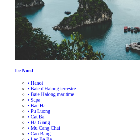
Le Nord
•
Hanoi
•
Baie d'Halong terrestre
•
Baie Halong maritime
•
Sapa
•
Bac Ha
•
Pu Luong
•
Cat Ba
•
Ha Giang
•
Mu Cang Chai
•
Cao Bang
•
Lac Ba Be