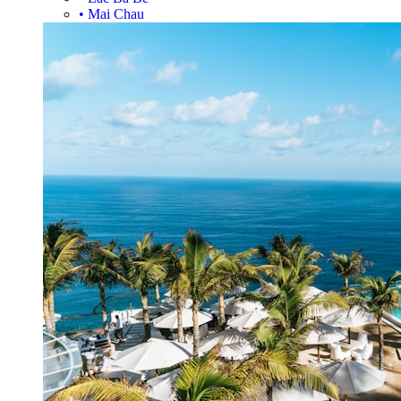
•
Mai Chau