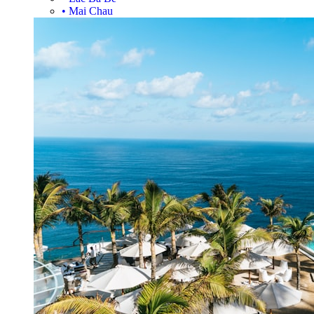
•
Mai Chau