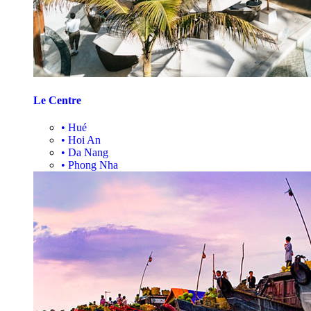
Le Centre
•
Hué
•
Hoi An
•
Da Nang
•
Phong Nha