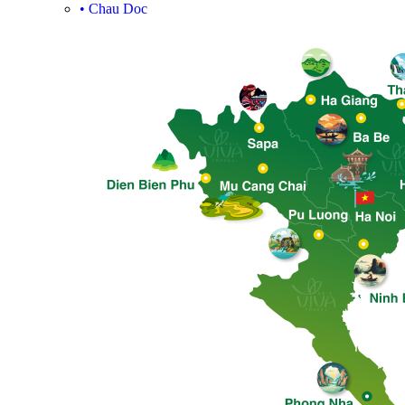
•
Chau Doc