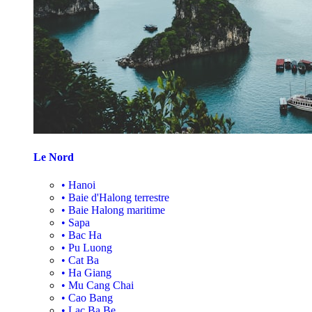
Le Nord
•
Hanoi
•
Baie d'Halong terrestre
•
Baie Halong maritime
•
Sapa
•
Bac Ha
•
Pu Luong
•
Cat Ba
•
Ha Giang
•
Mu Cang Chai
•
Cao Bang
•
Lac Ba Be