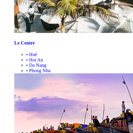
Le Centre
•
Hué
•
Hoi An
•
Da Nang
•
Phong Nha