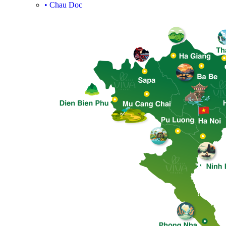
•
Chau Doc