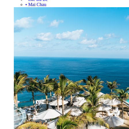
•
Mai Chau