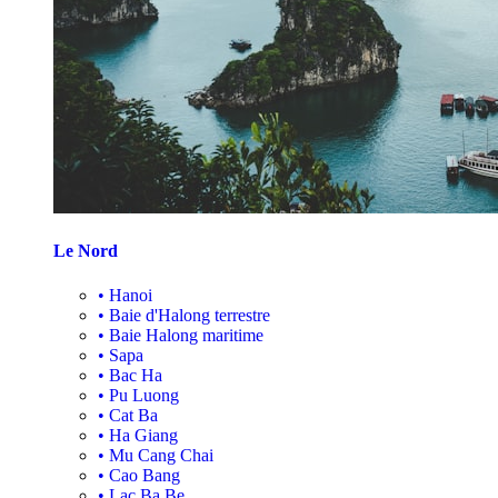
Le Nord
•
Hanoi
•
Baie d'Halong terrestre
•
Baie Halong maritime
•
Sapa
•
Bac Ha
•
Pu Luong
•
Cat Ba
•
Ha Giang
•
Mu Cang Chai
•
Cao Bang
•
Lac Ba Be