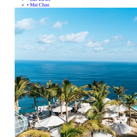
•
Mai Chau