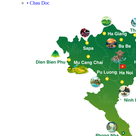
•
Chau Doc