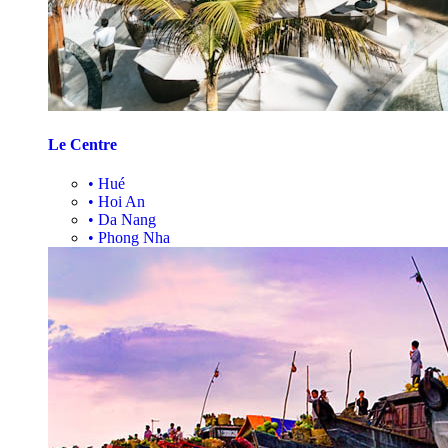
Le Centre
•
Hué
•
Hoi An
•
Da Nang
•
Phong Nha