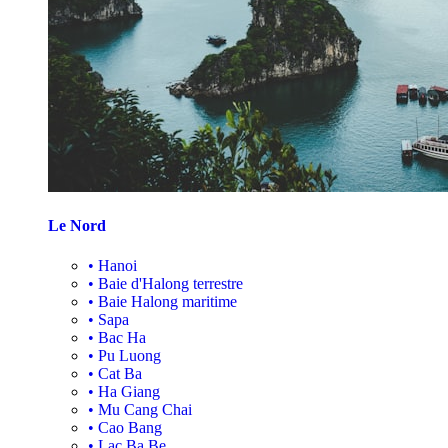
Le Nord
•
Hanoi
•
Baie d'Halong terrestre
•
Baie Halong maritime
•
Sapa
•
Bac Ha
•
Pu Luong
•
Cat Ba
•
Ha Giang
•
Mu Cang Chai
•
Cao Bang
•
Lac Ba Be