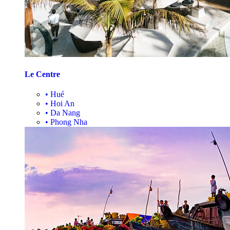
Le Centre
•
Hué
•
Hoi An
•
Da Nang
•
Phong Nha