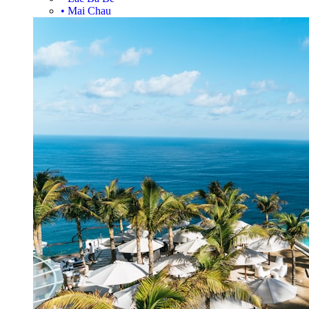
•
Mai Chau