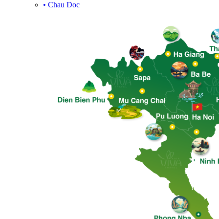
•
Chau Doc