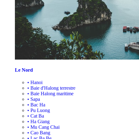
Le Nord
•
Hanoi
•
Baie d'Halong terrestre
•
Baie Halong maritime
•
Sapa
•
Bac Ha
•
Pu Luong
•
Cat Ba
•
Ha Giang
•
Mu Cang Chai
•
Cao Bang
•
Lac Ba Be